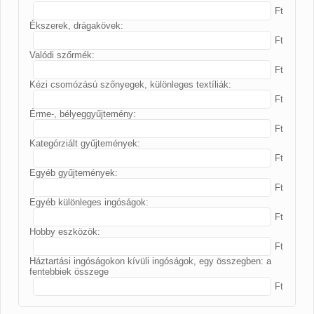
Ft
Ékszerek, drágakövek:
Ft
Valódi szőrmék:
Ft
Kézi csomózású szőnyegek, különleges textíliák:
Ft
Érme-, bélyeggyűjtemény:
Ft
Kategórziált gyűjtemények:
Ft
Egyéb gyűjtemények:
Ft
Egyéb különleges ingóságok:
Ft
Hobby eszközök:
Ft
Háztartási ingóságokon kívüli ingóságok, egy összegben: a
fentebbiek összege
Ft