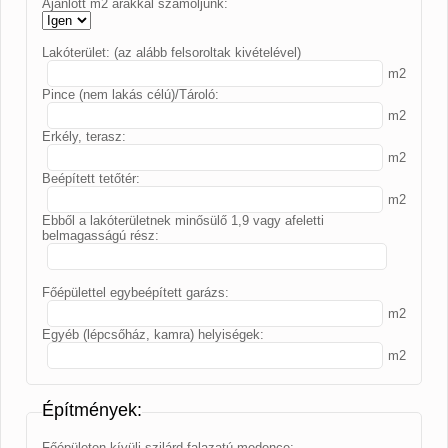
Ajánlott m2 árakkal számoljunk:
Lakóterület: (az alább felsoroltak kivételével)
m2
Pince (nem lakás célú)/Tároló:
m2
Erkély, terasz:
m2
Beépített tetőtér:
m2
Ebből a lakóterületnek minősülő 1,9 vagy afeletti
belmagasságú rész:
Főépülettel egybeépített garázs:
m2
Egyéb (lépcsőház, kamra) helyiségek:
m2
Építmények:
Főépületen kívüli szilárd falazatú medence: