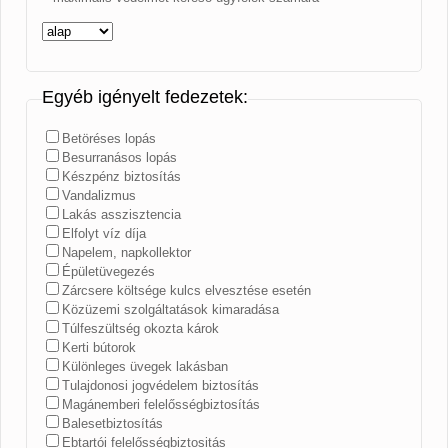
Egyéb igényelt fedezetek:
Betöréses lopás
Besurranásos lopás
Készpénz biztosítás
Vandalizmus
Lakás asszisztencia
Elfolyt víz díja
Napelem, napkollektor
Épületüvegezés
Zárcsere költsége kulcs elvesztése esetén
Közüzemi szolgáltatások kimaradása
Túlfeszültség okozta károk
Kerti bútorok
Különleges üvegek lakásban
Tulajdonosi jogvédelem biztosítás
Magánemberi felelősségbiztosítás
Balesetbiztosítás
Ebtartói felelősségbiztositás