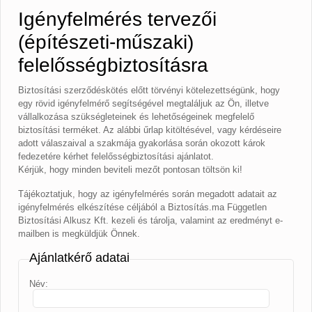
Igényfelmérés tervezői
(építészeti-műszaki)
felelősségbiztosításra
Biztosítási szerződéskötés előtt törvényi kötelezettségünk, hogy
egy rövid igényfelmérő segítségével megtaláljuk az Ön, illetve
vállalkozása szükségleteinek és lehetőségeinek megfelelő
biztosítási terméket. Az alábbi űrlap kitöltésével, vagy kérdéseire
adott válaszaival
a szakmája gyakorlása során okozott károk
fedezetére
kérhet felelősségbiztosítási ajánlatot.
Kérjük, hogy minden beviteli mezőt pontosan töltsön ki!
Tájékoztatjuk, hogy az igényfelmérés során megadott adatait az
igényfelmérés elkészítése céljából a Biztosítás.ma Független
Biztosítási Alkusz Kft. kezeli és tárolja, valamint az eredményt e-
mailben is megküldjük Önnek.
Ajánlatkérő adatai
Név: