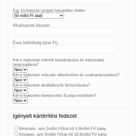
Egy kivitelezési projekt bekerülési értéke:
Alkalmazotti létszám:
Éves bérköltség (ezer Ft):
Kér-e fedezetet mérnök koordinációra és képviseleti
tanácsadásra?
Kér-e fedezetet műszaki ellenőrzésre és szaktanácsadásra?
Kér-e fedezetet alvállalkozók biztosítására?
Kér-e fedezetet kiterjesztést Európa területére?
Igényelt kártérítési fedezet
Minimális, ami 2millió Ft/kár-tól 4,9millió Ft/ kárig
Közepes, ami 5millió Ft/kár-tól 19,9millió Ft/ kárig